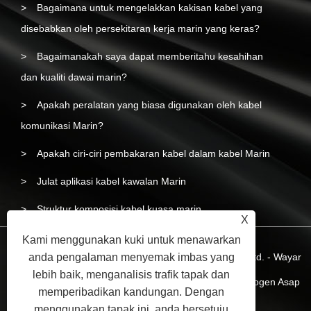
Bagaimana untuk mengelakkan kakisan kabel yang
disebabkan oleh persekitaran kerja marin yang keras?
Bagaimanakah saya dapat memberitahu kesahihan
dan kualiti dawai marin?
Apakah peralatan yang biasa digunakan oleh kabel
komunikasi Marin?
Apakah ciri-ciri pembakaran kabel dalam kabel Marin
Julat aplikasi kabel kawalan Marin
Struktur komposisi kabel kuasa marin
X
Kami menggunakan kuki untuk menawarkan
anda pengalaman menyemak imbas yang
Hak Cipta © 2023 Yangzhou Liyuan Wire & Cable Co.,Ltd. - Wayar
lebih baik, menganalisis trafik tapak dan
dan Kabel Marin, Kabel Kuasa Marin, Wayar Bebas Halogen Asap
memperibadikan kandungan. Dengan
Rendah Marin - Hak Cipta Terpelihara.
menggunakan tapak ini, anda bersetuju