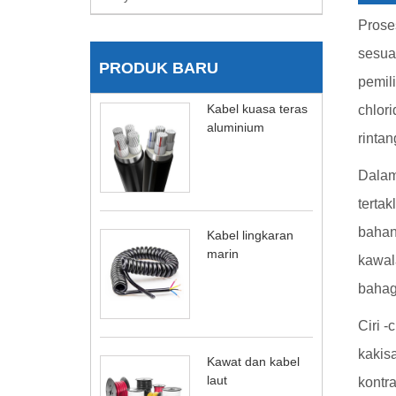
Prose
sesua
PRODUK BARU
pemil
Kabel kuasa teras
chlor
aluminium
rintan
Dalam
terta
bahan
Kabel lingkaran
marin
kawal
bahag
Ciri -
kakis
Kawat dan kabel
laut
kontr