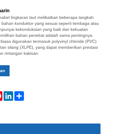
marin
abel lingkaran laut melibatkan beberapa langkah
h bahan konduktor yang sesuai seperti tembaga atau
punyai kekonduksian yang baik dan kekuatan
emilihan bahan penebat adalah sama pentingnya.
biasa digunakan termasuk polyvinyl chloride (PVC)
aitan silang (XLPE), yang dapat memberikan prestasi
n rintangan kakisan.
aan
tsApp
Pinterest
LinkedIn
Share