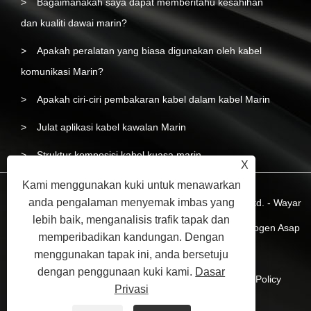
Bagaimanakah saya dapat memberitahu kesahihan
dan kualiti dawai marin?
Apakah peralatan yang biasa digunakan oleh kabel
komunikasi Marin?
Apakah ciri-ciri pembakaran kabel dalam kabel Marin
Julat aplikasi kabel kawalan Marin
Struktur komposisi kabel kuasa marin
X
Kami menggunakan kuki untuk menawarkan
anda pengalaman menyemak imbas yang
Hak Cipta © 2023 Yangzhou Liyuan Wire & Cable Co.,Ltd. - Wayar
lebih baik, menganalisis trafik tapak dan
dan Kabel Marin, Kabel Kuasa Marin, Wayar Bebas Halogen Asap
memperibadikan kandungan. Dengan
Rendah Marin - Hak Cipta Terpelihara.
menggunakan tapak ini, anda bersetuju
dengan penggunaan kuki kami.
Dasar
Pautan
Sitemap
RSS
XML
Privacy Policy
Privasi