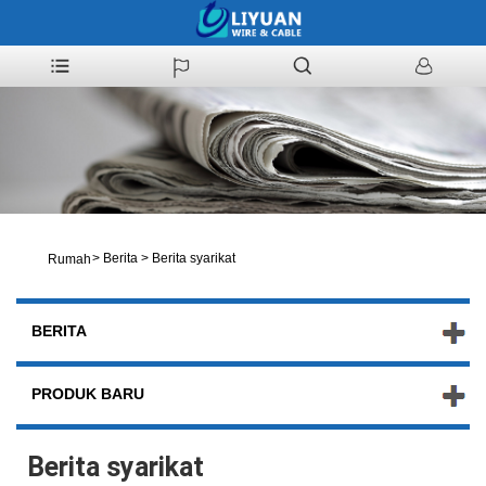
>
Berita
>
Berita syarikat
Rumah
BERITA
PRODUK BARU
Berita syarikat