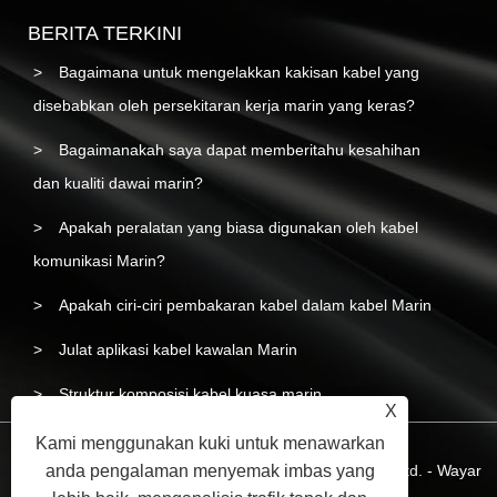
BERITA TERKINI
Bagaimana untuk mengelakkan kakisan kabel yang
disebabkan oleh persekitaran kerja marin yang keras?
Bagaimanakah saya dapat memberitahu kesahihan
dan kualiti dawai marin?
Apakah peralatan yang biasa digunakan oleh kabel
komunikasi Marin?
Apakah ciri-ciri pembakaran kabel dalam kabel Marin
Julat aplikasi kabel kawalan Marin
Struktur komposisi kabel kuasa marin
X
Kami menggunakan kuki untuk menawarkan
anda pengalaman menyemak imbas yang
Hak Cipta © 2023 Yangzhou Liyuan Wire & Cable Co.,Ltd. - Wayar