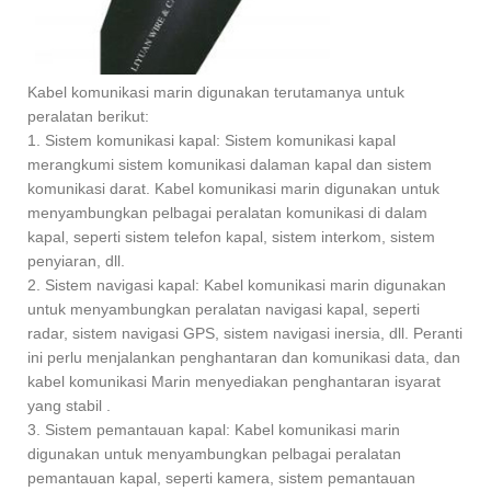
Kabel komunikasi marin digunakan terutamanya untuk
peralatan berikut:
1. Sistem komunikasi kapal: Sistem komunikasi kapal
merangkumi sistem komunikasi dalaman kapal dan sistem
komunikasi darat. Kabel komunikasi marin digunakan untuk
menyambungkan pelbagai peralatan komunikasi di dalam
kapal, seperti sistem telefon kapal, sistem interkom, sistem
penyiaran, dll.
2. Sistem navigasi kapal: Kabel komunikasi marin digunakan
untuk menyambungkan peralatan navigasi kapal, seperti
radar, sistem navigasi GPS, sistem navigasi inersia, dll. Peranti
ini perlu menjalankan penghantaran dan komunikasi data, dan
kabel komunikasi Marin menyediakan penghantaran isyarat
yang stabil .
3. Sistem pemantauan kapal: Kabel komunikasi marin
digunakan untuk menyambungkan pelbagai peralatan
pemantauan kapal, seperti kamera, sistem pemantauan