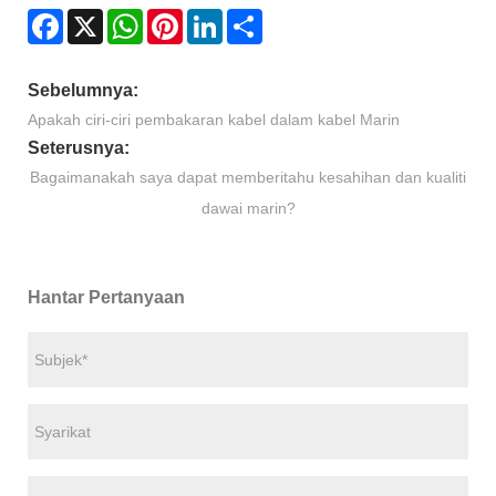
Facebook
X
WhatsApp
Pinterest
LinkedIn
Share
Sebelumnya:
Apakah ciri-ciri pembakaran kabel dalam kabel Marin
Seterusnya:
Bagaimanakah saya dapat memberitahu kesahihan dan kualiti
dawai marin?
Hantar Pertanyaan